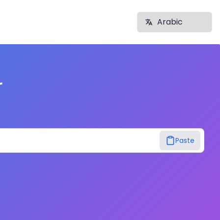
r
Paste