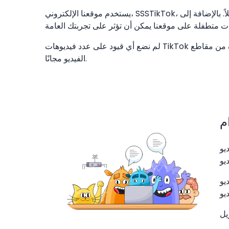
يستخدم موقعنا الإلكتروني، SSSTikTok، خوادم عالية الجودة لضمان ألا يستغرق تنزيل الفيديو الخاص بك وقتًا طويلاً. بالإضافة إلى
لم نضع أي قيود على عدد فيديوهات TikTok التي يمكنك تنزيلها من موقعنا الإلكتروني. يمكنك تنزيل أكبر عدد تريده من مقاطع
الفيديو مجانًا.
ل أكبر عدد تريده
الويب