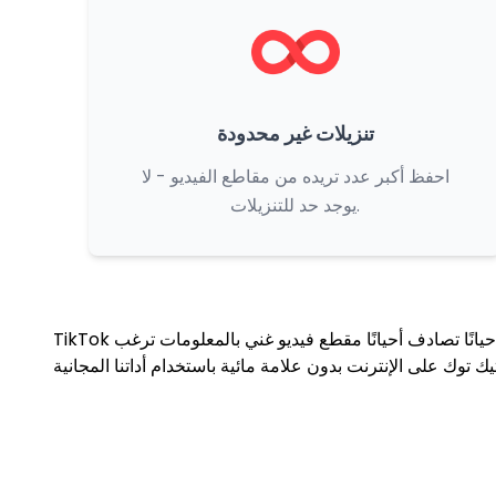
تنزيلات غير محدودة
احفظ أكبر عدد تريده من مقاطع الفيديو - لا
يوجد حد للتنزيلات.
TikTok هي منصة تواصل اجتماعي عصرية معروفة بمقاطع الفيديو المسلية. وبينما يمكنك الاستمتاع بمقاطع الفيديو هذه على التطبيق، فإنك أحيانًا تصادف أحيانًا مقطع فيديو غني بالمعلومات ترغب