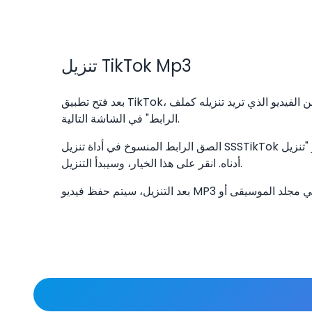
تنزيل TikTok Mp3
بعد فتح تطبيق TikTok، ابحث عن الفيديو الذي تريد تنزيله كملف MP3. اضغط على أيقونة "مشاركة"، ثم اضغط على "نسخ
الرابط" في الشاشة التالية.
الصق الرابط المنسوخ في أداة تنزيل SSSTikTok وانقر على زر "تنزيل". بعد المعالجة، سترى خيار "تنزيل TikTok MP3"
أدناه. انقر على هذا الخيار، وسيبدأ التنزيل.