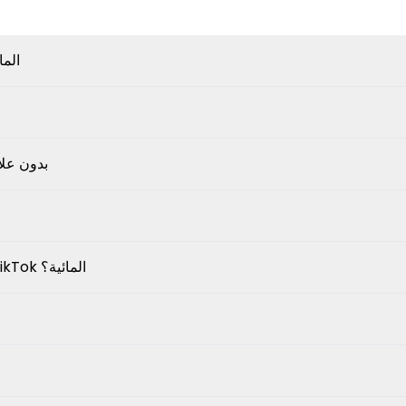
هل يمكنني تنزيل فيديو Tok
هل تنزيل مقاطع 
هل هناك أي قيود على تنزيل مقاطع الفيديو بدون علامة TikTok المائية؟