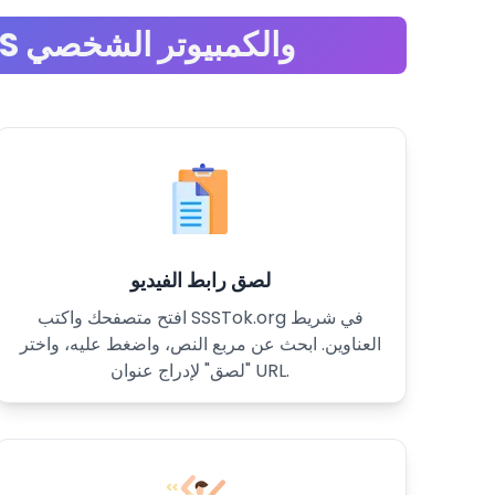
SSSTikTok تحميل فيديوهات TikTok على Android و iOS والكمبيوتر الشخصي
لصق رابط الفيديو
افتح متصفحك واكتب SSSTok.org في شريط
العناوين. ابحث عن مربع النص، واضغط عليه، واختر
"لصق" لإدراج عنوان URL.