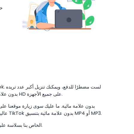
من مقاطع فيديو TikTok. قم بتنزيل مقاطع فيديو TikTok بدون علامة مائية بجودة HD على جميع الأجهزة.
ولصق الرابط. أداة تنزيل فيديو TikTok عالية السرعة. قم بتنزيل مقاطع فيديو TikTok بدون علامة مائية بتنسيق MP4 أو MP3.
يعمل برنامج تنزيل SSSTikTok الخاص بنا بسلاسة على جميع متصفحات الويب وأنظمة التشغيل.