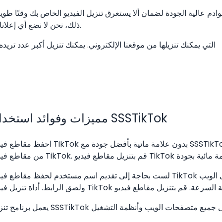
ذلك، نحن لا نضع أي إعلانات متطفلة على موقعنا يمكن أن تؤثر على تجربتك العامة.
مميزات وفوائد استخدام SSSTikTok
احفظ مقاطع فيديو TikTok بدون علامة مائية بأفضل جودة مع SSSTikTok. لست مضطرًا للدفع، ويمكنك تنزي
لست بحاجة إلى تقديم اسم مستخدم لحفظ مقاطع فيديو TikTok بدون علامة مائية. ما عليك سوى زيارة موقعنا على 