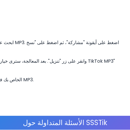
بعد التنزيل، سيتم حفظ فيديو MP3 الخاص بك في مجلد الموسيقى أو MP3.
الأسئلة المتداولة حول SSSTik