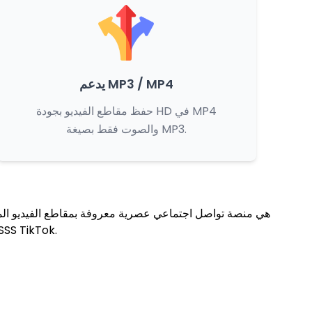
يدعم MP3 / MP4
حفظ مقاطع الفيديو بجودة HD في MP4
والصوت فقط بصيغة MP3.
في حفظه بدون علامة مائية. سأرشدك إلى كيفية تنزيل مقاطع فيديو تيك توك على الإنترنت بدون علامة مائية باستخدام أداتنا المجانية k